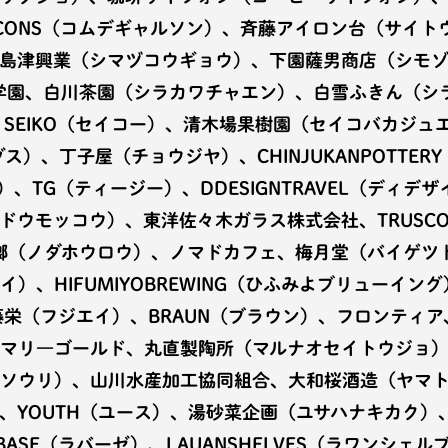
ARCONS（コムデギャルソン）、斉藤アイロン台（サイト
島津興業（シマヅコウギョウ）、下園薩男商店（シモ
ぶ学園、白川茶園（シラカワチャエン）、白雪ふきん（シ
、SEIKO（セイコー）、清木場果樹園（セイコバカジ
グス）、丁子屋（チョウジヤ）、CHINJUKANPOTTE
ト）、TG（ティージー）、DDESIGNTRAVEL（デ
ドウモッコウ）、東洋佐々木ガラス株式会社、TRUSC
田琺瑯（ノダホウロウ）、ノマドカフェ、梅月堂（バイゲツ
、HIFUMIYOBREWING（ひふみよブリューイング）、
藤栄（フジエイ）、BRAUN（ブラウン）、フロンティア
マリ―ゴールド、丸直製陶所（マルナオセイトウジョ）
ソウリ）、山川水産加工協同組合、大和桜酒造（ヤマ
、YOUTH（ユース）、湯砂菜企画（ユサハナキカク）
SE（ラバーゼ）、LAUANSHELVES（ラワンシェルブス