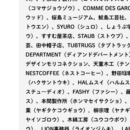
（コマサジョウゾウ）、COMME DES G
ウッド）、桜島ミュージアム、鮫島工芸社、
トウエン）、SYURO（シュロ）、しょう
ウ）、すすむ屋茶店、STAUB（ストウブ）
芸、田中帽子店、TUBTRUGS（タブトラッ
DEPARTMENT（ディアンドデパートメン
デザインモリコネクション、天童木工（テン
NESTCOFFEE（ネストコーヒー）、野
（ハクサントウキ），HALムスイ（ハルムスイ）
ステュ―ディオ）、FASHY（ファシー）、
ス）、本間製作所（ホンマセイサクショ）、
業（ヤギタケコウギョウ），柳宗理（ヤナギ
ヤイソゴロウ）、木綿工房（ユウコウボウ）
ウ）、LION事務器（ライオンジムキ）、LABA