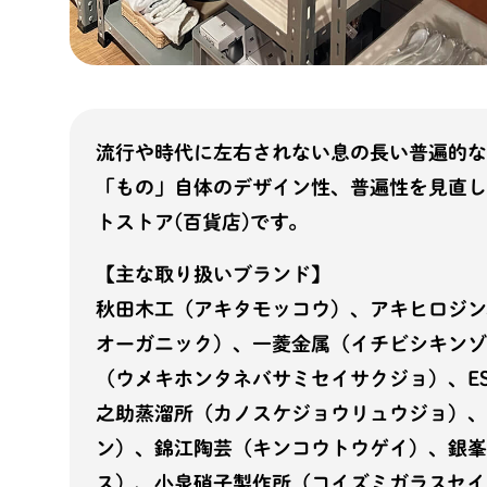
流行や時代に左右されない息の長い普遍的な
「もの」自体のデザイン性、普遍性を見直し
トストア(百貨店)です。
【主な取り扱いブランド】
秋田木工（アキタモッコウ）、アキヒロジン、A
オーガニック）、一菱金属（イチビシキンゾ
（ウメキホンタネバサミセイサクジョ）、ES
之助蒸溜所（カノスケジョウリュウジョ）、
ン）、錦江陶芸（キンコウトウゲイ）、銀峯
ス）、小泉硝子製作所（
コイズミガラスセイ