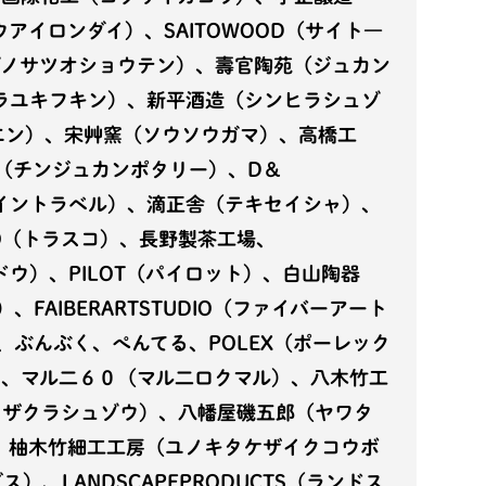
ウアイロンダイ）、SAITOWOOD（サイト―
ゾノサツオショウテン）、壽官陶苑（ジュカン
ラユキフキン）、新平酒造（シンヒラシュゾ
ュエン）、宋艸窯（ソウソウガマ）、高橋工
RY（チンジュカンポタリー）、D＆
ィデザイントラベル）、滴正舎（テキセイシャ）、
O（トラスコ）、長野製茶工場、
ドウ）、PILOT（パイロット）、白山陶器
FAIBERARTSTUDIO（ファイバーアート
、ぶんぶく、ぺんてる、POLEX（ポーレック
、マル二６０（マル二ロクマル）、八木竹工
トザクラシュゾウ）、八幡屋磯五郎（ヤワタ
、柚木竹細工工房（ユノキタケザイクコウボ
）、LANDSCAPEPRODUCTS（ランドス