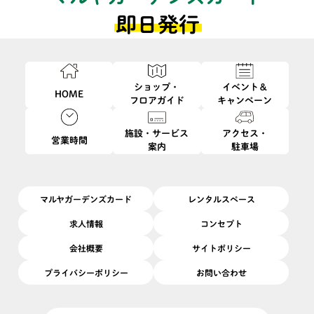
即日発行
新規入会受付中！
ショップ・
イベント＆
HOME
フロアガイド
キャンペーン
施設・サービス
アクセス・
営業時間
マルヤガーデンズカード
案内
駐車場
オリジナル特典
マルヤガーデンズカード
レンタルスペース
ご入会で！
求人情報
コンセプト
会社概要
サイトポリシー
マルヤガーデンズカードご成約者様に
マルヤガーデンズお買物券
プライバシーポリシー
お問い合わせ
500円分プレゼント