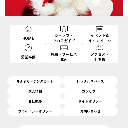
ショップ・
イベント＆
HOME
フロアガイド
キャンペーン
施設・サービス
アクセス・
営業時間
案内
駐車場
このイベントは終了しました
11/1
11/30
開催日
2025/
(土)
〜
(日)
開催場所
1F
|
エテ
マルヤガーデンズカード
レンタルスペース
11/1（土）より、同日発売の新作を含んで、税込24,200円以上ご
求人情報
コンセプト
購入いただいたeteメンバーズのお客様へ、eteオリジナル-VERY
会社概要
サイトポリシー
MERRY- Party Pockets（ベリーメリー）をプレゼント。（数量限
プライバシーポリシー
お問い合わせ
定。無くなり次第終了）