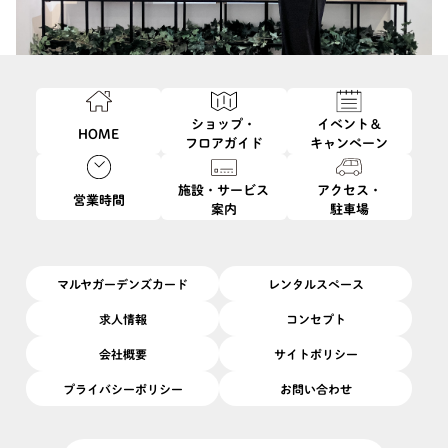
ショップ・
イベント＆
HOME
フロアガイド
キャンペーン
施設・サービス
アクセス・
営業時間
案内
駐車場
このイベントは終了しました
6/28
開催日
2026/
(日)
開催場所
7F
|
ガーデン7
マルヤガーデンズカード
レンタルスペース
いつもの週末にヨガをプラス
求人情報
コンセプト
会社概要
サイトポリシー
お買い物ついでにヨガを楽しみませんか？
プライバシーポリシー
お問い合わせ
ベーシックヨガに、体幹ワークを取り入れた90分クラスです。
呼吸と連動した地味トレで、男女問わずに楽しめます。
12名のグループレッスンクラスなのでみんなで楽しくお楽しみい