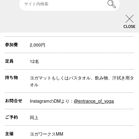
ただけます。
いつもの週末にヨガを。
CLOSE
13:00-14:30
開催時間
2,000円
参加費
12名
定員
ヨガマットもしくはバスタオル、飲み物、汗拭き用タ
持ち物
オル
InstagramのDMより：
@entrance_of_yoga
お問合せ
同上
ご予約
ヨガワークスMM
主催