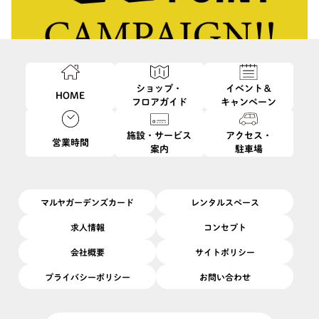
ショップ・
イベント＆
HOME
フロアガイド
キャンペーン
施設・サービス
アクセス・
営業時間
案内
駐車場
このイベントは終了しました
3/1
3/15
開催日
2026/
(日)
〜
(日)
開催場所
1F
|
ヤードバーズ
マルヤガーデンズカード
レンタルスペース
期間中、メンバーズ会員さま限定でポイントを通常の２倍付与い
求人情報
コンセプト
たします
会社概要
サイトポリシー
＊当日ご登録もOK
プライバシーポリシー
お問い合わせ
この機会にぜひお立ち寄りください