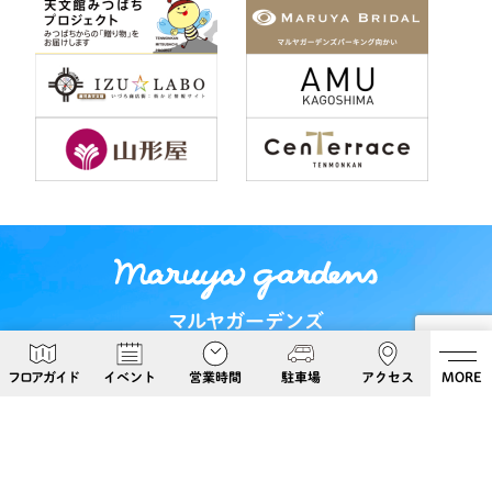
マルヤガーデンズ
〒892-0826 鹿児島県鹿児島市呉服町６−５
フロアガイド
イベント
営業時間
駐車場
アクセス
MORE
Google Maps
099-813-8108
Follow Us!