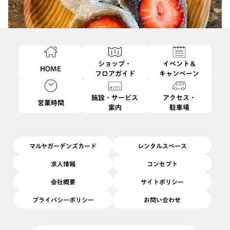
ショップ・
イベント＆
HOME
フロアガイド
キャンペーン
施設・サービス
アクセス・
営業時間
案内
駐車場
マルヤガーデンズカード
レンタルスペース
求人情報
コンセプト
会社概要
サイトポリシー
このイベントは終了しました
プライバシーポリシー
お問い合わせ
6/1
開催日
2026/
(月)
開催場所
B1F
|
ガーデン0