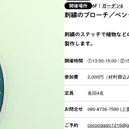
開催場所
6F
|
ガーデン6
刺繍のブローチ／ペン
刺繍のステッチで植物など
製作します。
①13:00-15:00 / ②15
開催時間
2,000円（材料費込
参加費
各回4名
定員
080-8736-7590 (上
お問合せ
cococlassic1216@g
ご予約