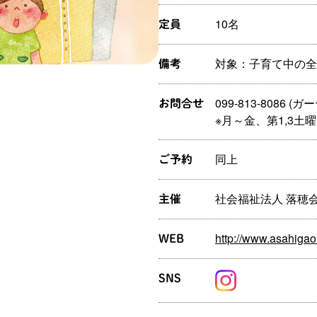
10名
定員
対象：子育て中の全
備考
099-813-8086 
お問合せ
※月～金、第1,3土曜日
同上
ご予約
社会福祉法人 落穂
主催
http://www.asahigao
WEB
SNS