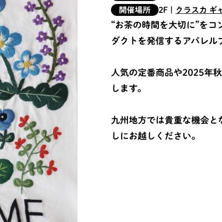
開催場所
2F
|
クラスカ ギ
“お茶の時間を大切に”を
ダクトを発信するアパレルブ
人気の定番商品や2025年
します。
九州地方では貴重な機会と
しにお越しください。