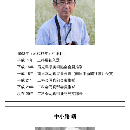
1962年（昭和37年）生まれ。
平成 ４年 二科展初入選
平成 16年 鹿児島県美術協会会員推挙
平成 18年 南日本写真展最高賞（南日本新聞社賞）受賞
平成 21年 二科会写真部会友推挙
平成 29年 二科会写真部会員推挙
現在 29年 二科会写真部鹿児島支部長
中小路 靖