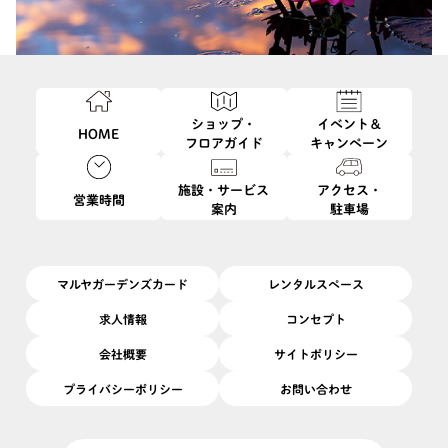
ショップ・
イベント＆
HOME
フロアガイド
キャンペーン
施設・サービス
アクセス・
営業時間
案内
駐車場
このイベントは終了しました
11/11
11/16
開催日
2025/
(火)
〜
(日)
開催場所
4F
|
ユナイトメントガーデン
マルヤガーデンズカード
レンタルスペース
「フォトグラファーズ風」は４人のメインメンバーを中心に、写
求人情報
コンセプト
真芸術に対する新しい価値を創造し、写真文化の発展と向上に寄
会社概要
サイトポリシー
与する事を目的とし活動しています。
プライバシーポリシー
お問い合わせ
今年はゲストメンバー3名を含めた7名でのグループ展です。
それぞれ得意なジャンルの異なる7名の写真家の作品をお楽しみく
ださい。