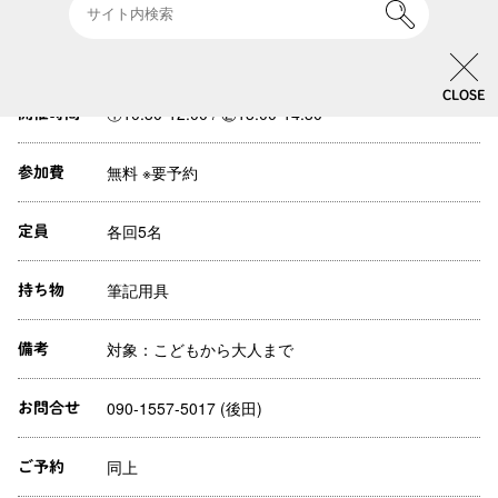
しみながらネイティブの発音と英語のつくり（文法）を学び、通
じる英語習得のきっかけにして頂けたら幸いです。Kids から大人
まで参加の楽しいコースです。
CLOSE
①10:30-12:00 / ②13:00-14:30
開催時間
無料 ※要予約
参加費
各回5名
定員
筆記用具
持ち物
対象：こどもから大人まで
備考
090-1557-5017 (後田)
お問合せ
同上
ご予約