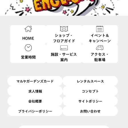
ショップ・
イベント＆
HOME
フロアガイド
キャンペーン
施設・サービス
アクセス・
営業時間
案内
駐車場
このイベントは終了しました
11/16
マルヤガーデンズカード
レンタルスペース
開催日
2025/
(日)
開催場所
6F
|
ガーデン6
求人情報
コンセプト
わかる・話せる発音（フォニックス）と英文法学習コース
会社概要
サイトポリシー
プライバシーポリシー
お問い合わせ
グローバル化が進む中、文科省の教育改革とともに、コミ ュニケ
ーションのための英語の社会的ニーズは、高まるばかりです。楽