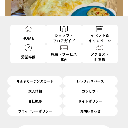
ショップ・
イベント＆
HOME
フロアガイド
キャンペーン
施設・サービス
アクセス・
営業時間
案内
駐車場
このイベントは終了しました
4/30
マルヤガーデンズカード
レンタルスペース
開催日
2026/
(木)
開催場所
B1F
|
ガーデン0
求人情報
コンセプト
ふんわり、もっちり フォカッチャ
会社概要
サイトポリシー
プライバシーポリシー
お問い合わせ
米麹とお米から丁寧に育てた酵母を使い、心も体も喜ぶパン作り
を楽しみませんか？