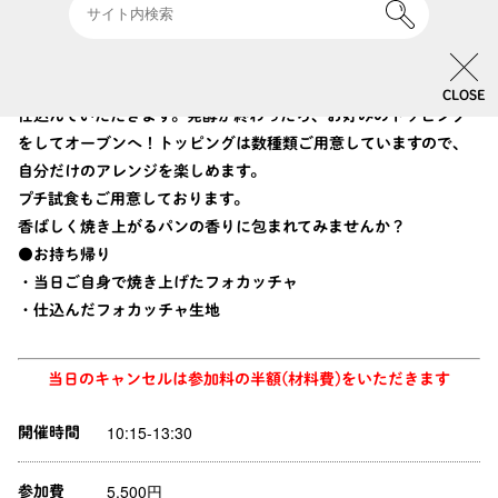
自家培養酵母でゆっくりと発酵させた生地は、奥深い甘みと「ふ
んわり・もっちり」とした食感のフォカッチャに焼き上がりま
す。成形(一次発酵済みの生地)からスタートして、ゆっくりと仕
上げ発酵を待ちます。そして、発酵を待つ間に、ご自身で生地を
CLOSE
仕込んでいただきます。発酵が終わったら、お好みのトッピング
をしてオーブンへ！トッピングは数種類ご用意していますので、
自分だけのアレンジを楽しめます。
プチ試食もご用意しております。
香ばしく焼き上がるパンの香りに包まれてみませんか？
●お持ち帰り
・当日ご自身で焼き上げたフォカッチャ
・仕込んだフォカッチャ生地
当日のキャンセルは参加料の半額(材料費)をいただきます
10:15-13:30
開催時間
5,500円
参加費