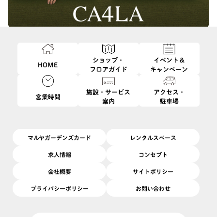
このイベントは終了しました
ショップ・
イベント＆
HOME
12/9
12/25
開催日
2025/
(火)
〜
(木)
フロアガイド
キャンペーン
開催場所
1F
|
1F正面玄関前特設会場
施設・サービス
アクセス・
営業時間
案内
駐車場
「すべてのひとに、最高の帽子を」の願いとともに、メイドイン
ジャパンの優れた技術から生まれる、オリジナリティあふれる帽
子を作り続けるブランド「CA4LA(カシラ)」の期間限定SHOP。
マルヤガーデンズカード
レンタルスペース
この機会にぜひお立ち寄りくださいませ。
求人情報
コンセプト
【会場】1F 正面玄関前特設会場
会社概要
サイトポリシー
10:00 - 20:00
開催時間
プライバシーポリシー
お問い合わせ
SNS