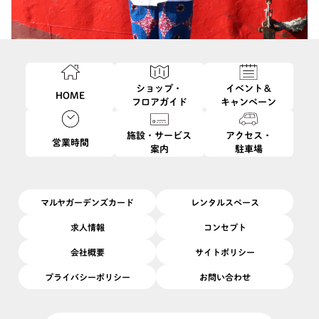
ショップ・
イベント＆
HOME
フロアガイド
キャンペーン
施設・サービス
アクセス・
営業時間
案内
駐車場
このイベントは終了しました
3/13
3/22
開催日
2026/
(金)
〜
(日)
開催場所
2F
|
下りエスカレーター前 特設会場
マルヤガーデンズカード
レンタルスペース
春のシャツとアフリカンバティック＋
求人情報
コンセプト
会社概要
サイトポリシー
定番シャツのアップデートに、プラスして着まわせる新作と一期
プライバシーポリシー
お問い合わせ
一会の生地で縫う2026年最初のPOP-UPです。
日常に彩りをプラスする、春夏にぴったりなアフリカンバティッ