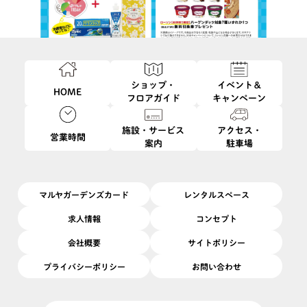
ショップ・
イベント＆
HOME
フロアガイド
キャンペーン
施設・サービス
アクセス・
営業時間
案内
駐車場
6/16
8/31
開催日
2026/
(火)
〜
(月)
開催場所
1F
|
ほけんの110番
マルヤガーデンズカード
レンタルスペース
【ご新規のお客様】保険相談＋アンケート回答で、「ハーゲンダ
ッツ無料引換券」プレゼント♪
求人情報
コンセプト
【当社でご加入中のお客様】ご加入中の保険点検で、「キッチン
会社概要
サイトポリシー
セット＋ほっとんくんマグネット」プレゼント♪
【全員】さらに抽選で、ご加入中の保険証券をご持参の方に、松
プライバシーポリシー
お問い合わせ
坂牛や国産うなぎ蒲焼などが当たる抽選にご参加できます♪
（証券１枚につき１口抽選、抽選は計２回実施）