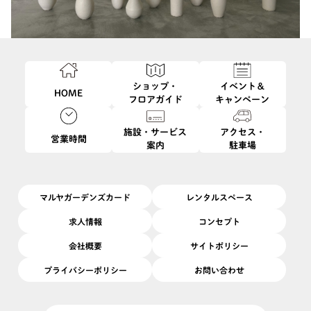
ショップ・
イベント＆
HOME
フロアガイド
キャンペーン
施設・サービス
アクセス・
営業時間
案内
駐車場
マルヤガーデンズカード
レンタルスペース
求人情報
コンセプト
会社概要
サイトポリシー
このイベントは終了しました
プライバシーポリシー
お問い合わせ
8/8
8/24
開催日
2025/
(金)
〜
(日)
開催場所
2F
|
クラスカ ギャラリー＆ショップ ドー