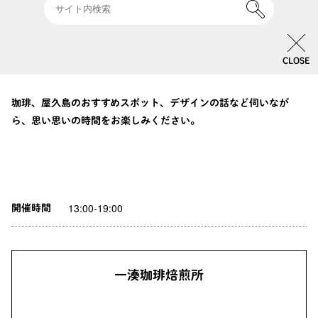
珈琲焙煎所」ならではの薫り高いコーヒーを試飲いただきなが
ら、定番の「ハウスブレンド・イッソウ」に加え、ロースター高
田さんおすすめの珈琲豆や、お湯を注ぐだけで手軽に本格的な珈
CLOSE
琲がお楽しみいただけるドリップバッグを販売いたします。
珈琲、屋久島のおすすめスポット、デザインの話など伺いなが
ら、思い思いの時間をお楽しみください。
13:00-19:00
開催時間
一湊珈琲焙煎所