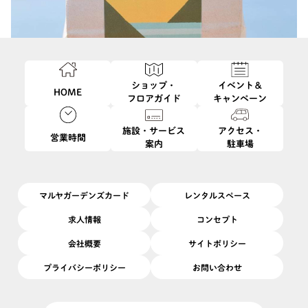
ショップ・
イベント＆
HOME
フロアガイド
キャンペーン
施設・サービス
アクセス・
営業時間
案内
駐車場
このイベントは終了しました
1/17
開催日
2026/
(土)
開催場所
4F
|
ディアンドデパートメント カゴシマ バイマルヤ
マルヤガーデンズカード
レンタルスペース
屋久島の県営フェリー待合所に店を構え、屋久島の玄関口から全
求人情報
コンセプト
国にスペシャリティコーヒーの魅力を発信している「一湊珈琲焙
会社概要
サイトポリシー
煎所」ロースターの高田さんをお招きしてイベントを開催いたし
プライバシーポリシー
お問い合わせ
ます。
淹れたてのスペシャリティコーヒーや水出しコーヒーなど「一湊