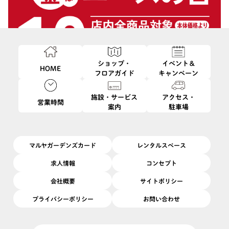
ショップ・
イベント＆
HOME
フロアガイド
キャンペーン
施設・サービス
アクセス・
営業時間
案内
駐車場
このイベントは終了しました
10/24
開催日
2025/
(金)
開催場所
B1F
|
グロサリー 北野エース
マルヤガーデンズカード
レンタルスペース
＼毎月第４金曜日開催!!／
求人情報
コンセプト
会社概要
サイトポリシー
10月24日(金)はエース10%OFFの日！
プライバシーポリシー
お問い合わせ
店内の全商品対象、10%OFFにてお買物をお楽しみいただけます
♩